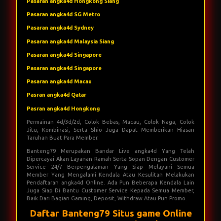
Pasaran angka4d Hongkong Siang
Pasaran angka4d SG Metro
Pasaran angka4d Sydney
Pasaran angka4d Malaysia Siang
Pasaran angka4d Singapore
Pasaran angka4d Singapore
Pasaran angka4d Macau
Pasran angka4d Qatar
Pasran angka4d Hongkong
Permainan 4d/3d/2d, Colok Bebas, Macau, Colok Naga, Colok
Jitu, Kombinasi, Serta Shio Juga Dapat Memberikan Hiasan
Taruhan Buat Para Member.
Banteng79 Merupakan Bandar Live angka4d Yang Telah
Dipercayai Akan Layanan Ramah Serta Sopan Dengan Customer
Service 24/7 Berpengalaman Yang Siap Melayani Semua
Member Yang Mengalami Kendala Atau Kesulitan Melakukan
Pendaftaran angka4d Online. Ada Pun Beberapa Kendala Lain
Juga Siap Di Bantu Customer Service Kepada Semua Member,
Baik Dari Bagian Gaming, Deposit, Withdraw Atau Pun Promo.
Daftar Banteng79 Situs game Online