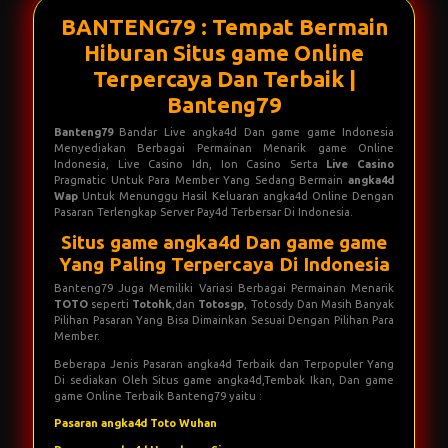
BANTENG79 : Tempat Bermain
Hiburan Situs game Online
Terpercaya Dan Terbaik |
Banteng79
Banteng79
Bandar Live angka4d Dan game game Indonesia
Menyediakan Berbagai Permainan Menarik game Online
Indonesia, Live Casino Idn, Ion Casino Serta
Live Casino
Pragmatic Untuk Para Member Yang Sedang Bermain
angka4d
Wap
Untuk Menunggu Hasil Keluaran angka4d Online Dengan
Pasaran Terlengkap Server Pay4d Terbersar Di Indonesia.
Situs game angka4d Dan game game
Yang Paling Terpercaya Di Indonesia
Banteng79 Juga Memiliki Variasi Berbagai Permainan Menarik
TOTO
seperti
Totohk
,dan
Totosgp
, Totosdy Dan Masih Banyak
Pilihan Pasaran Yang Bisa Dimainkan Sesuai Dengan Pilihan Para
Member.
Beberapa Jenis Pasaran angka4d Terbaik dan Terpopuler Yang
Di sediakan Oleh Situs game angka4d,Tembak Ikan, Dan game
game Online Terbaik Banteng79 yaitu :
Pasaran angka4d Toto Wuhan