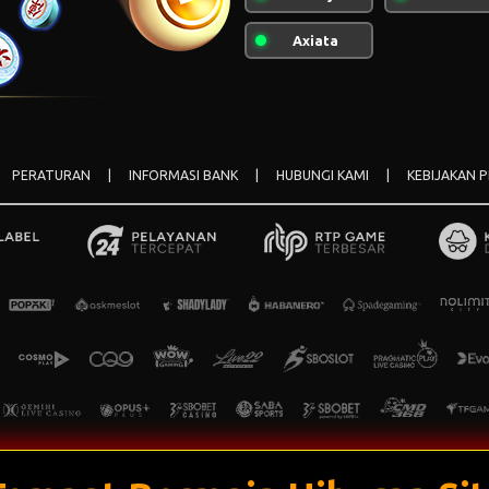
Axiata
PERATURAN
|
INFORMASI BANK
|
HUBUNGI KAMI
|
KEBIJAKAN P