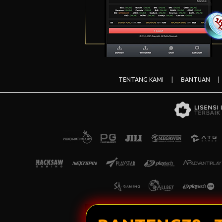
TENTANG KAMI
|
BANTUAN
|