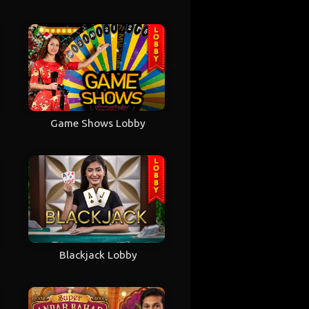
Game Shows Lobby
Blackjack Lobby