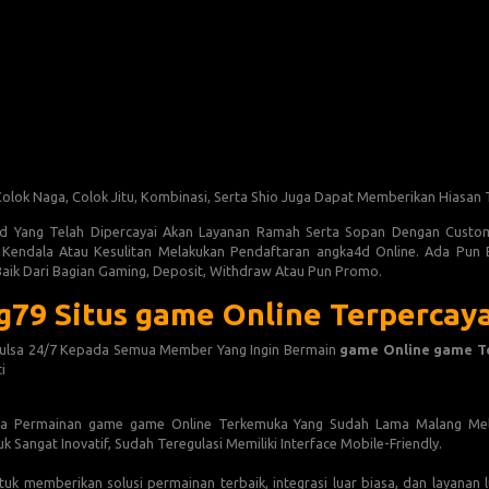
olok Naga, Colok Jitu, Kombinasi, Serta Shio Juga Dapat Memberikan Hiasan
d Yang Telah Dipercayai Akan Layanan Ramah Serta Sopan Dengan Custom
endala Atau Kesulitan Melakukan Pendaftaran angka4d Online. Ada Pun B
ik Dari Bagian Gaming, Deposit, Withdraw Atau Pun Promo.
g79 Situs game Online Terpercaya
ulsa 24/7 Kepada Semua Member Yang Ingin Bermain
game Online game Te
i
ia Permainan game game Online Terkemuka Yang Sudah Lama Malang Melint
Sangat Inovatif, Sudah Teregulasi Memiliki Interface Mobile-Friendly.
k memberikan solusi permainan terbaik, integrasi luar biasa, dan layanan l