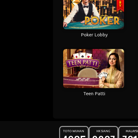
Poker Lobby
Teen Patti
TOTO WUHAN
HK SIANG
MALAYS