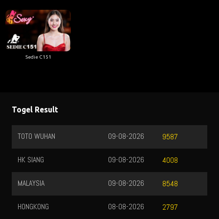
Sedie C151
Togel Result
09-08-2026
QATAR
09-08-
9587
09-08-2026
SAPPORO
09-08-
4008
09-08-2026
HANGZHOU
09-08-
8548
08-08-2026
NORWICH
09-08-
2797