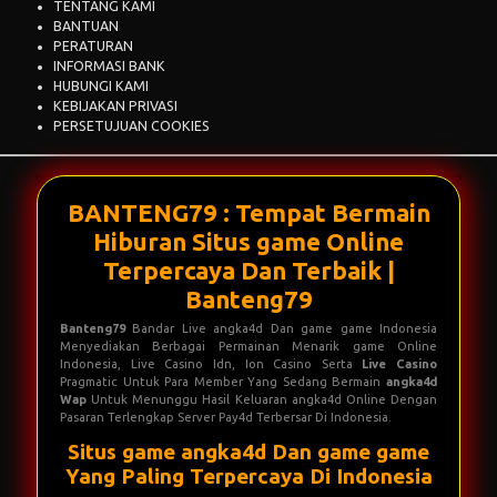
TENTANG KAMI
BANTUAN
PERATURAN
INFORMASI BANK
HUBUNGI KAMI
KEBIJAKAN PRIVASI
PERSETUJUAN COOKIES
BANTENG79 : Tempat Bermain
Hiburan Situs game Online
Terpercaya Dan Terbaik |
Banteng79
Banteng79
Bandar Live angka4d Dan game game Indonesia
Menyediakan Berbagai Permainan Menarik game Online
Indonesia, Live Casino Idn, Ion Casino Serta
Live Casino
Pragmatic Untuk Para Member Yang Sedang Bermain
angka4d
Wap
Untuk Menunggu Hasil Keluaran angka4d Online Dengan
Pasaran Terlengkap Server Pay4d Terbersar Di Indonesia.
Situs game angka4d Dan game game
Yang Paling Terpercaya Di Indonesia