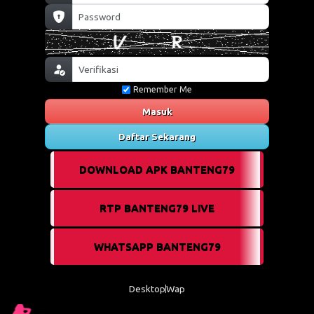
Remember Me
Masuk
Daftar Sekarang
DOWNLOAD APK BANTENG79
RTP BANTENG79 LIVE
WHATSAPP BANTENG79
Desktop
Wap