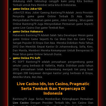
didukung oleh teknologi canggih kami yang Kita berikan
Terbaik untuk Para Member setia kita di Indonesia.
game Online Joker123
Joker123 Atau Joker Gaming Banteng79 Adalah Jenis Provider
Penyedia game game Online Terbaik Di Asia. Selain
Menyediakan Permainan game game, Joker Gaming , Situs game
Online Banteng79 Juga Menyediakan Permainan game Seperti
game Live Casino Dan game Tembak Ikan.
game Online Habanero
Habanero Banteng79 Adalah Salah Satu Developer Mesin game
game Online Game Seperti Fa Cai Shen Dan Koi Gate Yang
Sangat Populer Di Eropa Dan Asia. Mereka Didirikan Pada Tahun
2012 Dan Memiliki Empat Kantor Di Johannesburg, Sofia, Kiev,
Dan Manila, Memberi Mereka Kemampuan Untuk Beroperasi Di
Pasar Situs game Online Seluruh Dunia.
game Online PG Soft
PG SOFT Banteng79 adalah perusahaan pengembang game
seluler yang berbasis di Valletta, Malta. Didirikan pada tahun
2015, perusahaan telah berkembang menjadi tim yang kuat
dengan 200 karyawan dengan kantor yang berbasis di Eropa,
Amerika Utara, dan Asia.
Live Casino Idn, Ion Casino, Pragmatic
Serta Tembak Ikan Terpercaya Di
Indonesia
Banteng79 Juga Serius Memberikan Kelengkapan Permainan
Live Casino
Dengan Provider Terbaik Idn, Ion Casino Dan