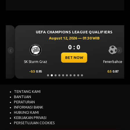
UEFA CHAMPIONS LEAGUE QUALIFIERS
August 12, 2026 — 01:30 WIB
0 : 0
Previous
Next
BET NOW
SK Sturm Graz
Fenerbahce
-0.5
0.95
0.5
0.87
TENTANG KAMI
BANTUAN
PERATURAN
INFORMASI BANK
HUBUNGI KAMI
KEBIJAKAN PRIVASI
PERSETUJUAN COOKIES