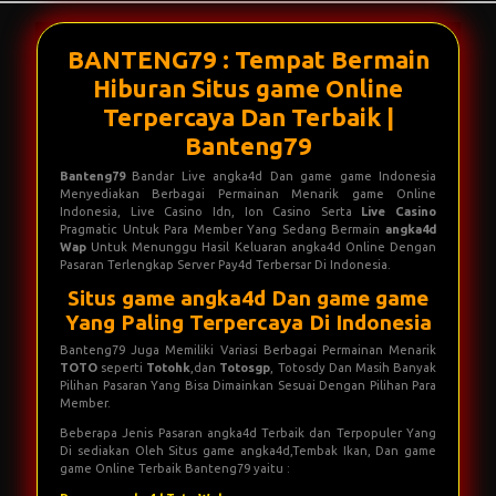
BANTENG79 : Tempat Bermain
Hiburan Situs game Online
Terpercaya Dan Terbaik |
Banteng79
Banteng79
Bandar Live angka4d Dan game game Indonesia
Menyediakan Berbagai Permainan Menarik game Online
Indonesia, Live Casino Idn, Ion Casino Serta
Live Casino
Pragmatic Untuk Para Member Yang Sedang Bermain
angka4d
Wap
Untuk Menunggu Hasil Keluaran angka4d Online Dengan
Pasaran Terlengkap Server Pay4d Terbersar Di Indonesia.
Situs game angka4d Dan game game
Yang Paling Terpercaya Di Indonesia
Banteng79 Juga Memiliki Variasi Berbagai Permainan Menarik
TOTO
seperti
Totohk
,dan
Totosgp
, Totosdy Dan Masih Banyak
Pilihan Pasaran Yang Bisa Dimainkan Sesuai Dengan Pilihan Para
Member.
Beberapa Jenis Pasaran angka4d Terbaik dan Terpopuler Yang
Di sediakan Oleh Situs game angka4d,Tembak Ikan, Dan game
game Online Terbaik Banteng79 yaitu :