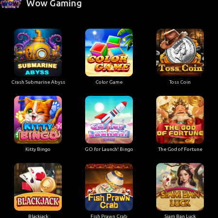
Wow Gaming
Crash Submarine Abyss
Color Game
Toss Coin
Kitty Bingo
GO for Launch! Bingo
The God of Fortune
Blackjack
Fish Prawn Crab
Siam Ban Luck