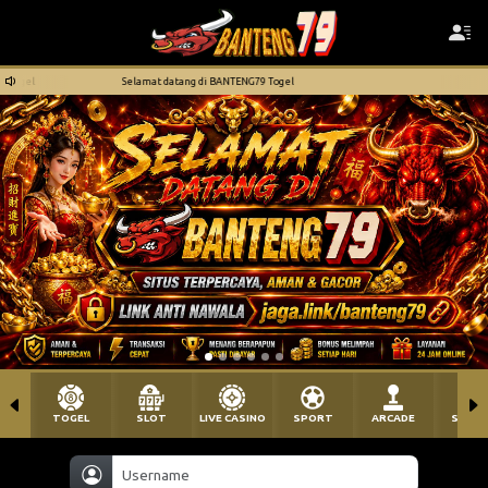
rs**ng Berhasil Withdraw Rp 7.215.000,00
Selamat datang di BANTENG79 Togel
TOGEL
SLOT
LIVE CASINO
SPORT
ARCADE
SABU