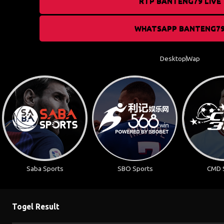
RTP BANTENG79 LIVE
WHATSAPP BANTENG7
Desktop
Wap
Saba Sports
SBO Sports
CMD 
Togel Result