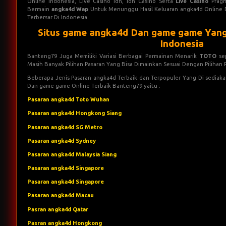
Online Indonesia, Live Casino Idn, Ion Casino Serta
Live Casino
Pragm
Bermain
angka4d Wap
Untuk Menunggu Hasil Keluaran angka4d Online D
Terbersar Di Indonesia.
Situs game angka4d Dan game game Yang
Indonesia
Banteng79 Juga Memiliki Variasi Berbagai Permainan Menarik
TOTO
se
Masih Banyak Pilihan Pasaran Yang Bisa Dimainkan Sesuai Dengan Pilihan
Beberapa Jenis Pasaran angka4d Terbaik dan Terpopuler Yang Di sediak
Dan game game Online Terbaik Banteng79 yaitu :
Pasaran angka4d Toto Wuhan
Pasaran angka4d Hongkong Siang
Pasaran angka4d SG Metro
Pasaran angka4d Sydney
Pasaran angka4d Malaysia Siang
Pasaran angka4d Singapore
Pasaran angka4d Singapore
Pasaran angka4d Macau
Pasran angka4d Qatar
Pasran angka4d Hongkong