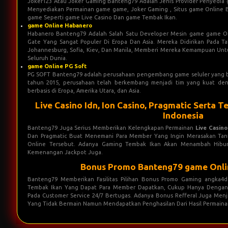
Joker123 Atau Joker Gaming Banteng79 Adalah Jenis Provider Penyedia g
Menyediakan Permainan game game, Joker Gaming , Situs game Online
game Seperti game Live Casino Dan game Tembak Ikan.
game Online Habanero
Habanero Banteng79 Adalah Salah Satu Developer Mesin game game On
Gate Yang Sangat Populer Di Eropa Dan Asia. Mereka Didirikan Pada T
Johannesburg, Sofia, Kiev, Dan Manila, Memberi Mereka Kemampuan Untu
Seluruh Dunia.
game Online PG Soft
PG SOFT Banteng79 adalah perusahaan pengembang game seluler yang berb
tahun 2015, perusahaan telah berkembang menjadi tim yang kuat de
berbasis di Eropa, Amerika Utara, dan Asia.
Live Casino Idn, Ion Casino, Pragmatic Serta 
Indonesia
Banteng79 Juga Serius Memberikan Kelengkapan Permainan
Live Casino
Dan Pragmatic Buat Menemani Para Member Yang Ingin Merasakan Tant
Online Tersebut. Adanya Gaming Tembak Ikan Akan Menambah Hibur
Kemenangan Jackpot Juga.
Bonus Promo Banteng79 game Onli
Banteng79 Memberikan Fasilitas Pilihan Bonus Promo Gaming angka4d
Tembak Ikan Yang Dapat Para Member Dapatkan, Cukup Hanya Dengan 
Pada Customer Service 24/7 Bertugas. Adanya Bonus Refferal Juga Menj
Yang Tidak Bermain Namun Mendapatkan Penghasilan Dari Hasil Permain