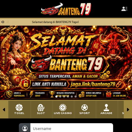
ww**sn Berhasil Withdraw Rp 9.577.000,00
Selamat datang di BANTENG79 Togel
TOGEL
SLOT
LIVE CASINO
SPORT
ARCADE
SABU