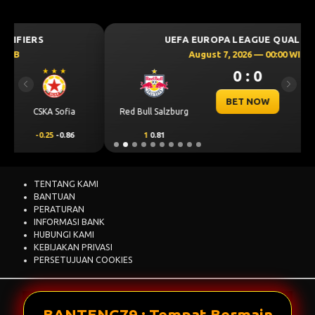
UEFA EUROPA LEAGUE QUALIFIERS
August 7, 2026 — 00:00 WIB
0 : 0
Previous
Next
BET NOW
Red Bull Salzburg
Pafos FC
1
0.81
-1
0.91
TENTANG KAMI
BANTUAN
PERATURAN
INFORMASI BANK
HUBUNGI KAMI
KEBIJAKAN PRIVASI
PERSETUJUAN COOKIES
BANTENG79 : Tempat Bermain