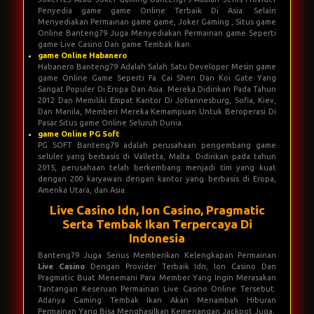
Penyedia game game Online Terbaik Di Asia. Selain
Menyediakan Permainan game game, Joker Gaming , Situs game
Online Banteng79 Juga Menyediakan Permainan game Seperti
game Live Casino Dan game Tembak Ikan.
game Online Habanero
Habanero Banteng79 Adalah Salah Satu Developer Mesin game
game Online Game Seperti Fa Cai Shen Dan Koi Gate Yang
Sangat Populer Di Eropa Dan Asia. Mereka Didirikan Pada Tahun
2012 Dan Memiliki Empat Kantor Di Johannesburg, Sofia, Kiev,
Dan Manila, Memberi Mereka Kemampuan Untuk Beroperasi Di
Pasar Situs game Online Seluruh Dunia.
game Online PG Soft
PG SOFT Banteng79 adalah perusahaan pengembang game
seluler yang berbasis di Valletta, Malta. Didirikan pada tahun
2015, perusahaan telah berkembang menjadi tim yang kuat
dengan 200 karyawan dengan kantor yang berbasis di Eropa,
Amerika Utara, dan Asia.
Live Casino Idn, Ion Casino, Pragmatic
Serta Tembak Ikan Terpercaya Di
Indonesia
Banteng79 Juga Serius Memberikan Kelengkapan Permainan
Live Casino
Dengan Provider Terbaik Idn, Ion Casino Dan
Pragmatic Buat Menemani Para Member Yang Ingin Merasakan
Tantangan Keseruan Permainan Live Casino Online Tersebut.
Adanya Gaming Tembak Ikan Akan Menambah Hiburan
Permainan Yang Bisa Menghasilkan Kemenangan Jackpot Juga.