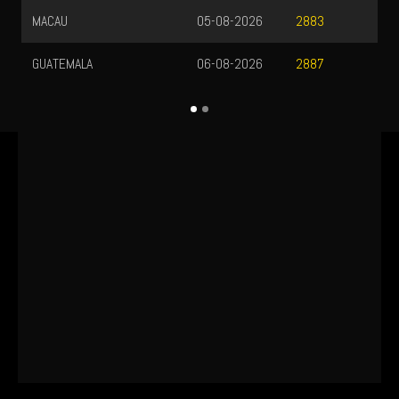
2883
2887