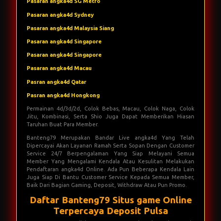
Pasaran angka4d SG Metro
Pasaran angka4d Sydney
Pasaran angka4d Malaysia Siang
Pasaran angka4d Singapore
Pasaran angka4d Singapore
Pasaran angka4d Macau
Pasran angka4d Qatar
Pasran angka4d Hongkong
Permainan 4d/3d/2d, Colok Bebas, Macau, Colok Naga, Colok
Jitu, Kombinasi, Serta Shio Juga Dapat Memberikan Hiasan
Taruhan Buat Para Member.
Banteng79 Merupakan Bandar Live angka4d Yang Telah
Dipercayai Akan Layanan Ramah Serta Sopan Dengan Customer
Service 24/7 Berpengalaman Yang Siap Melayani Semua
Member Yang Mengalami Kendala Atau Kesulitan Melakukan
Pendaftaran angka4d Online. Ada Pun Beberapa Kendala Lain
Juga Siap Di Bantu Customer Service Kepada Semua Member,
Baik Dari Bagian Gaming, Deposit, Withdraw Atau Pun Promo.
Daftar Banteng79 Situs game Online
Terpercaya Deposit Pulsa