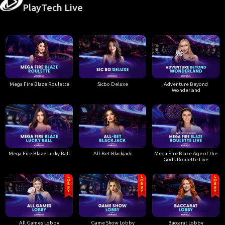
PlayTech Live
Mega Fire Blaze Roulette
Sicbo Deluxe
Adventure Beyond
Wonderland
Mega Fire Blaze Lucky Ball
All-Bet Blackjack
Mega Fire Blaze Age of the
Gods Roulette Live
All Games Lobby
Game Show Lobby
Baccarat Lobby