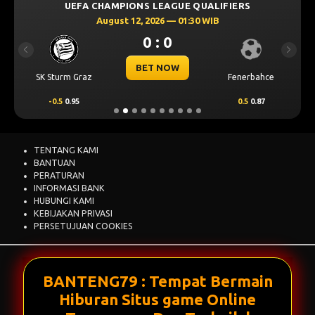
UEFA CHAMPIONS LEAGUE QUALIFIERS
August 12, 2026 — 01:30 WIB
0 : 0
Previous
Next
BET NOW
SK Sturm Graz
Fenerbahce
-0.5
0.95
0.5
0.87
TENTANG KAMI
BANTUAN
PERATURAN
INFORMASI BANK
HUBUNGI KAMI
KEBIJAKAN PRIVASI
PERSETUJUAN COOKIES
BANTENG79 : Tempat Bermain
Hiburan Situs game Online