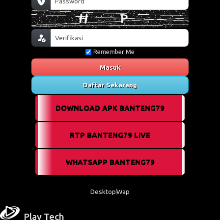
Remember Me
Masuk
Daftar Sekarang
DOWNLOAD APK BANTENG79
RTP BANTENG79 LIVE
WHATSAPP BANTENG79
Desktop
Wap
Play Tech